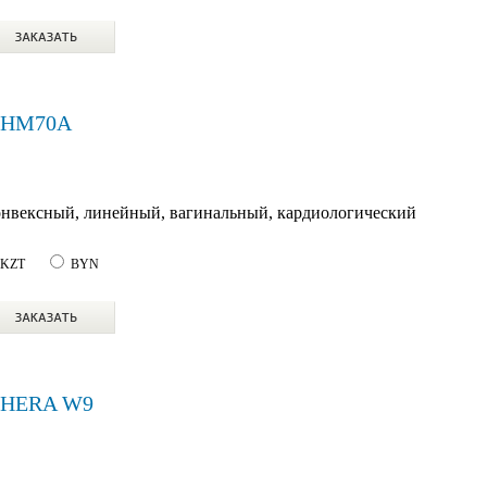
n HM70A
онвексный, линейный, вагинальный, кардиологический
KZT
BYN
n HERA W9