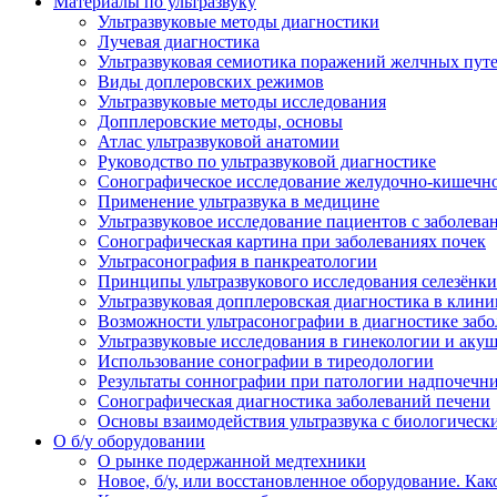
Материалы по ультразвуку
Ультразвуковые методы диагностики
Лучевая диагностика
Ультразвуковая семиотика поражений желчных пут
Виды доплеровских режимов
Ультразвуковые методы исследования
Допплеровские методы, основы
Атлас ультразвуковой анатомии
Руководство по ультразвуковой диагностике
Сонографическое исследование желудочно-кишечно
Применение ультразвука в медицине
Ультразвуковое исследование пациентов с заболев
Сонографическая картина при заболеваниях почек
Ультрасонография в панкреатологии
Принципы ультразвукового исследования селезёнки
Ультразвуковая допплеровская диагностика в клини
Возможности ультрасонографии в диагностике заб
Ультразвуковые исследования в гинекологии и акуш
Использование сонографии в тиреодологии
Результаты соннографии при патологии надпочечн
Сонографическая диагностика заболеваний печени
Основы взаимодействия ультразвука с биологическ
O б/у оборудовании
О рынке подержанной медтехники
Новое, б/у, или восстановленное оборудование. Как