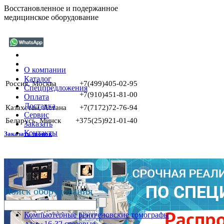
Восстановленное и подержанное
медицинское оборудование
О компании
Каталог
Россия, Москва
+7(499)405-02-95
Спецпредложения
+7(910)451-81-00
Оплата
Доставка
Казахстан, Астана
+7(7172)72-76-94
Сервис
Беларусь, Минск
+375(25)921-01-40
Заказать
Контакты
Заказать звонок
Поиск оборудования
Компьютерные рентгеновские томографы
16-32 срезовые