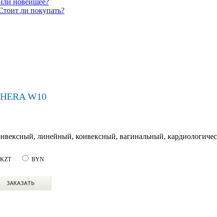
 или новейшее?
Стоит ли покупать?
n HERA W10
онвексный, линейный, конвексный, вагинальный, кардиологиче
KZT
BYN