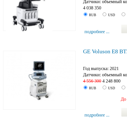
Датчики: объемный к
4 038 350
RUB
USD
подробнее ...
GE Voluson E8 BT
Год выпуска: 2021
Датчики: объемный к
4 556 300
4 248 800
RUB
USD
До 
подробнее ...