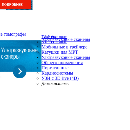
ые томографы
1.5 Тесловые
Toshiba
Ультразвуковые сканеры
3.0 Тесловые
Мобильные в трейлере
Катушки для МРТ
Ультразвуковые сканеры
Общего применения
Портативные
Кардиосистемы
УЗИ с 3D-live (4D)
Демосистемы