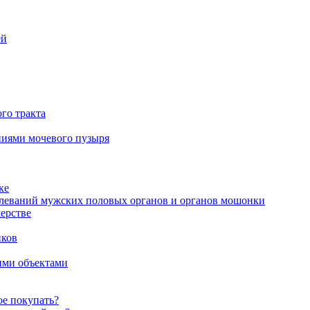
ей
го тракта
аниями мочевого пузыря
ке
олеваний мужских половых органов и органов мошонки
ерстве
иков
ими объектами
ое покупать?