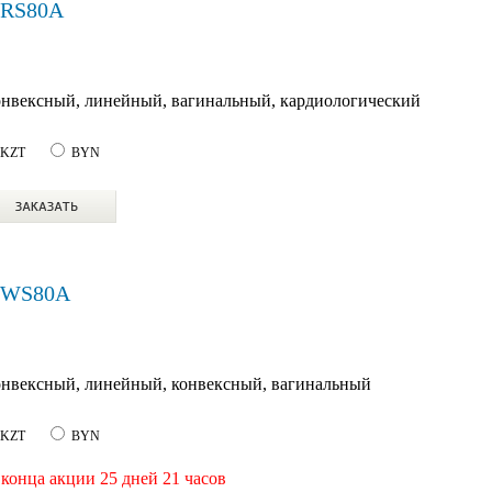
 RS80A
онвексный, линейный, вагинальный, кардиологический
KZT
BYN
n WS80A
онвексный, линейный, конвексный, вагинальный
KZT
BYN
конца акции 25 дней 21 часов