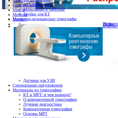
Aloka
64-128 срезовые
General Electric
Мобильные в трейлере
Hitachi
Трубки для КТ
Medison
Магнитно-резонансные томографы
Mindray
Низкоп
Philips
Компьют
Датчики для УЗИ
Cпециальные предложения
Материалы по томографии
КТ и МРТ: в чем разница?
О компьютерной томографии
Лучевая диагностика
Компьютерная томография
Основы МРТ