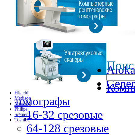
Поис
Alok
Gener
Комп
Hitachi
томографы
Medison
Mindray
Philips
16-32 срезовые
Siemens
Toshiba
64-128 срезовые