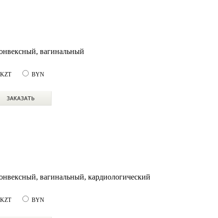
конвексный, вагинальный
KZT
BYN
онвексный, вагинальный, кардиологический
KZT
BYN