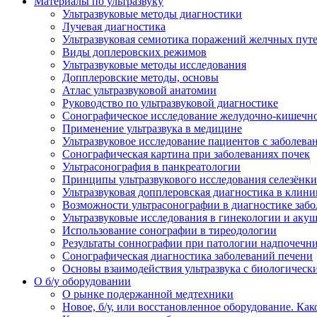
Материалы по ультразвуку
Ультразвуковые методы диагностики
Лучевая диагностика
Ультразвуковая семиотика поражений желчных пут
Виды доплеровских режимов
Ультразвуковые методы исследования
Допплеровские методы, основы
Атлас ультразвуковой анатомии
Руководство по ультразвуковой диагностике
Сонографическое исследование желудочно-кишечно
Применение ультразвука в медицине
Ультразвуковое исследование пациентов с заболев
Сонографическая картина при заболеваниях почек
Ультрасонография в панкреатологии
Принципы ультразвукового исследования селезёнки
Ультразвуковая допплеровская диагностика в клини
Возможности ультрасонографии в диагностике заб
Ультразвуковые исследования в гинекологии и акуш
Использование сонографии в тиреодологии
Результаты соннографии при патологии надпочечн
Сонографическая диагностика заболеваний печени
Основы взаимодействия ультразвука с биологическ
O б/у оборудовании
О рынке подержанной медтехники
Новое, б/у, или восстановленное оборудование. Как