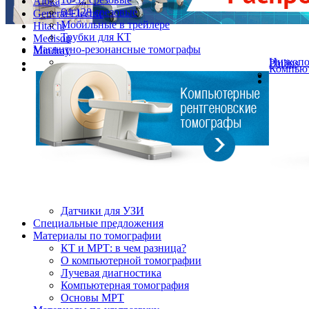
Aloka
64-128 срезовые
General Electric
Мобильные в трейлере
Hitachi
Трубки для КТ
Medison
Магнитно-резонансные томографы
Mindray
Низкоп
Philips
Компьют
Датчики для УЗИ
Cпециальные предложения
Материалы по томографии
КТ и МРТ: в чем разница?
О компьютерной томографии
Лучевая диагностика
Компьютерная томография
Основы МРТ