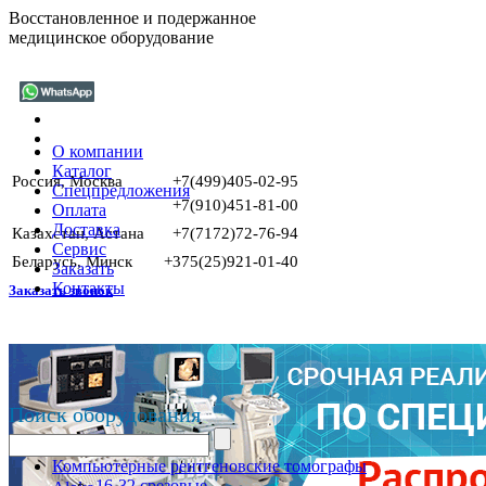
Восстановленное и подержанное
медицинское оборудование
О компании
Каталог
Россия, Москва
+7(499)405-02-95
Спецпредложения
+7(910)451-81-00
Оплата
Доставка
Казахстан, Астана
+7(7172)72-76-94
Сервис
Беларусь, Минск
+375(25)921-01-40
Заказать
Контакты
Заказать звонок
Поиск оборудования
Компьютерные рентгеновские томографы
16-32 срезовые