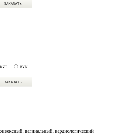
KZT
BYN
онвексный, вагинальный, кардиологический