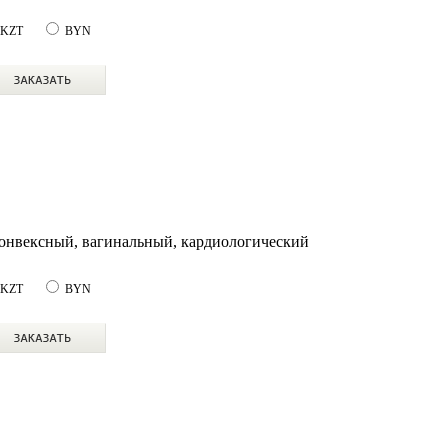
KZT
BYN
онвексный, вагинальный, кардиологический
KZT
BYN