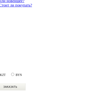
 или новейшее?
Стоит ли покупать?
KZT
BYN