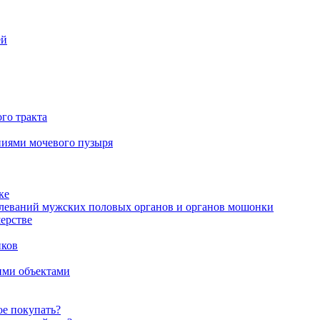
ей
го тракта
аниями мочевого пузыря
ке
олеваний мужских половых органов и органов мошонки
ерстве
иков
ими объектами
ое покупать?