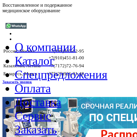
Восстановленное и подержанное
медицинское оборудование
О компании
Россия, Москва
+7(499)405-02-95
Каталог
+7(910)451-81-00
Казахстан, Астана
+7(7172)72-76-94
Спецпредложения
Беларусь, Минск
+375(25)921-01-40
Заказать звонок
Оплата
Доставка
ГА
Сервис
Заказать