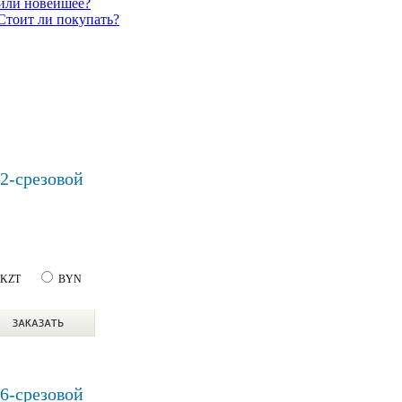
 или новейшее?
Стоит ли покупать?
32-срезовой
KZT
BYN
16-срезовой