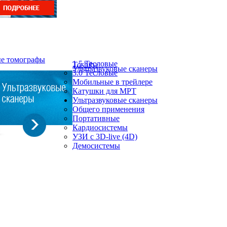
ые томографы
1.5 Тесловые
Toshiba
Ультразвуковые сканеры
3.0 Тесловые
Мобильные в трейлере
Катушки для МРТ
Ультразвуковые сканеры
Общего применения
Портативные
Кардиосистемы
УЗИ с 3D-live (4D)
Демосистемы