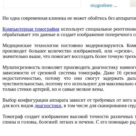
подробнее ...
Ни одна современная клиника не может обойтись без аппарато
Компьютерная томография
использует специальное рентгеновс
обрабатывает эти данные и создает изображение поперечного 
Медицинские технологии постоянно модернизируются. Ком
производит большее количество изображений, или «срезов»
значительно выше, что помогает воссоздать более точную тре
Мультисрезовость позволяет производить диагностику намного
зависимости от срезовой системы томографа. Даже 16 срез
недостаточностью, потому что они смогут задержать ды
чувствительностью, поэтому его используют для максимально 
только стенки артерий, но и самые мелкие вены.
Выбор конфигурации аппарата зависит от требуемых от него 
для всех видов
диагностики
, в том числе для сканирования с
Томограф создает изображение высокой точности различных т
спины и головы, болезней легких и печени. С его помощью р