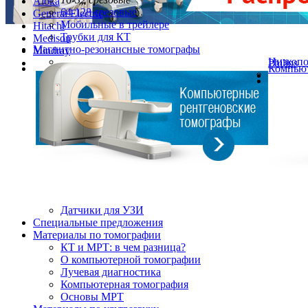
Aloka
64-128 срезовые
General Electric
Мобильные в трейлере
Hitachi
Трубки для КТ
Medison
Магнитно-резонансные томографы
Mindray
Низкоп
Philips
Компьют
Датчики для УЗИ
Cпециальные предложения
Материалы по томографии
КТ и МРТ: в чем разница?
О компьютерной томографии
Лучевая диагностика
Компьютерная томография
Основы МРТ