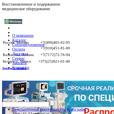
Восстановленное и подержанное
медицинское оборудование
О компании
Каталог
Россия, Москва
+7(499)405-02-95
Спецпредложения
+7(910)451-81-00
Оплата
Доставка
Казахстан, Астана
+7(7172)72-76-94
Сервис
Беларусь, Минск
+375(25)921-01-40
Заказать
Контакты
Заказать звонок
Поиск оборудования
Компьютерные рентгеновские томографы
16-32 срезовые