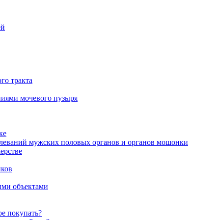
ей
го тракта
аниями мочевого пузыря
ке
олеваний мужских половых органов и органов мошонки
ерстве
иков
ими объектами
ое покупать?