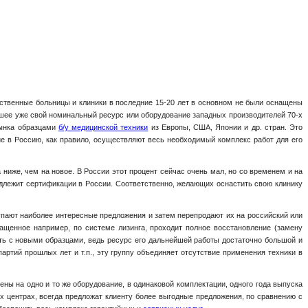
ственные больницы и клиники в последние 15-20 лет в основном не были оснащены
шее уже свой номинальный ресурс или оборудование западных производителей 70-х
рынка образцами
б/у медицинской техники
из Европы, США, Японии и др. стран. Это
ие в Россию, как правило, осуществляют весь необходимый комплекс работ для его
ниже, чем на новое. В России этот процент сейчас очень мал, но со временем и на
одлежит сертификации в России. Соответственно, желающих оснастить свою клинику
упают наиболее интересные предложения и затем перепродают их на российский или
ащенное например, по системе лизинга, проходит полное восстановление (замену
ать с новыми образцами, ведь ресурс его дальнейшей работы достаточно большой и
артий прошлых лет и т.п., эту группу объединяет отсутствие применения техники в
ны на одно и то же оборудование, в одинаковой комплектации, одного года выпуска
х центрах, всегда предложат клиенту более выгодные предложения, по сравнению с