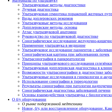
Материалы по ультразвуку
Ультразвуковые методы диагностики
Лучевая диагностика
Ультразвуковая семиотика поражений желчных пут
Виды доплеровских режимов
Ультразвуковые методы исследования
Допплеровские методы, основы
Атлас ультразвуковой анатомии
Руководство по ультразвуковой диагностике
Сонографическое исследование желудочно-кишечно
Применение ультразвука в медицине
Ультразвуковое исследование пациентов с заболев
Сонографическая картина при заболеваниях почек
Ультрасонография в панкреатологии
Принципы ультразвукового исследования селезёнки
Ультразвуковая допплеровская диагностика в клини
Возможности ультрасонографии в диагностике заб
Ультразвуковые исследования в гинекологии и акуш
Использование сонографии в тиреодологии
Результаты соннографии при патологии надпочечн
Сонографическая диагностика заболеваний печени
Основы взаимодействия ультразвука с биологическ
O б/у оборудовании
О рынке подержанной медтехники
Новое, б/у, или восстановленное оборудование. Как