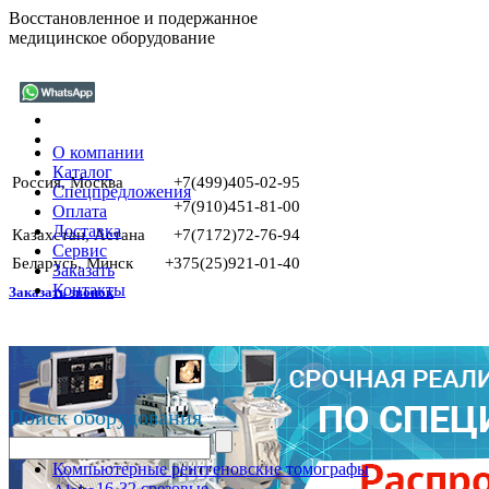
Восстановленное и подержанное
медицинское оборудование
О компании
Каталог
Россия, Москва
+7(499)405-02-95
Спецпредложения
+7(910)451-81-00
Оплата
Доставка
Казахстан, Астана
+7(7172)72-76-94
Сервис
Беларусь, Минск
+375(25)921-01-40
Заказать
Контакты
Заказать звонок
Поиск оборудования
Компьютерные рентгеновские томографы
16-32 срезовые