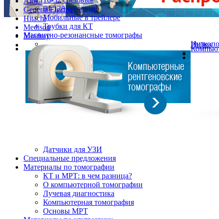
Aloka
64-128 срезовые
General Electric
Мобильные в трейлере
Hitachi
Трубки для КТ
Medison
Магнитно-резонансные томографы
Mindray
Низкоп
Philips
Компьют
Датчики для УЗИ
Cпециальные предложения
Материалы по томографии
КТ и МРТ: в чем разница?
О компьютерной томографии
Лучевая диагностика
Компьютерная томография
Основы МРТ