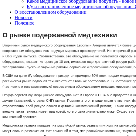
Какое медицинское оборудование покупать - новое
Б/у и восстановленное медицинское оборудование. 
О восстановленном оборудовании
Новости
Полезное
О рынке подержанной медтехники
Вторичный рынок медицинского оборудования Европы и Америки является более ци
современным оборудованием ведущих мировых производителей. Но, вторичный рыно
и 80-х годов выпуска. Соответственно, это оборудование не пользуется спросом
оборудование, возраст которого до 10 лет, имеющее еще достаточный ресурс рабо
эксплуатации - пуско-наладочные работы, сервисное и гарантийное обслуживание, п
В США на долю б/у оборудования приходится примерно 30% всех продаж медицинског
российском рынке подобная техника станет столь же востребована. В настоящее в
(частную или государственную) современным оборудованием ведущих мировых прои
Откуда берется б/у медицинское оборудование? В Европе и США оно продается и н
другие (азиатский, страны СНГ) рынки. Помимо этого, в ряде стран у крупных 
отработавших свой ресурс блоков и деталей, косметический ремонт). Такое обору
внешне такая техника имеет вид новой, но его цена значительно ниже. Существует
клинической практике.
Медицинская техника попадает на российский рынок разными путями, на рынке рабо
могут сильно различаться. Нет сомнений в том, что российские компании, закупа