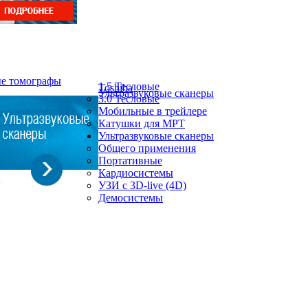
ые томографы
1.5 Тесловые
Toshiba
Ультразвуковые сканеры
3.0 Тесловые
Мобильные в трейлере
Катушки для МРТ
Ультразвуковые сканеры
Общего применения
Портативные
Кардиосистемы
УЗИ с 3D-live (4D)
Демосистемы