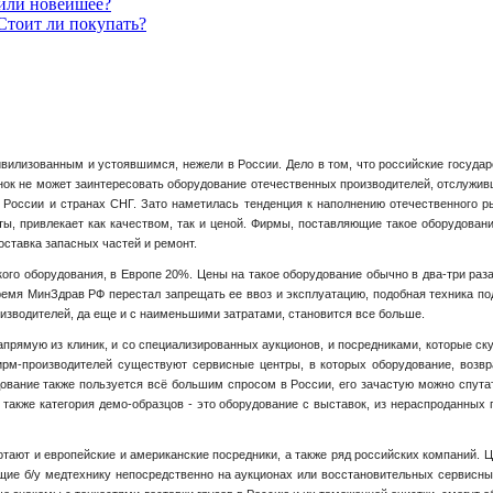
 или новейшее?
Стоит ли покупать?
вилизованным и устоявшимся, нежели в России. Дело в том, что российские государ
к не может заинтересовать оборудование отечественных производителей, отслужив
 в России и странах СНГ. Зато наметилась тенденция к наполнению отечественного 
ты, привлекает как качеством, так и ценой. Фирмы, поставляющие такое оборудован
оставка запасных частей и ремонт.
о оборудования, в Европе 20%. Цены на такое оборудование обычно в два-три раза 
ремя МинЗдрав РФ перестал запрещать ее ввоз и эксплуатацию, подобная техника п
зводителей, да еще и с наименьшими затратами, становится все больше.
апрямую из клиник, и со специализированных аукционов, и посредниками, которые ск
фирм-производителей существуют сервисные центры, в которых оборудование, возвр
дование также пользуется всё большим спросом в России, его зачастую можно спут
 также категория демо-образцов - это оборудование с выставок, из нераспроданных п
тают и европейские и американские посредники, а также ряд российских компаний. Це
ющие б/у медтехнику непосредственно на аукционах или восстановительных сервисны