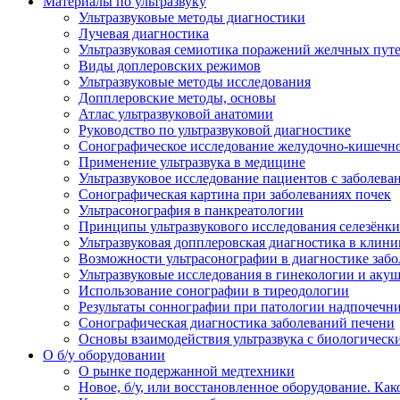
Материалы по ультразвуку
Ультразвуковые методы диагностики
Лучевая диагностика
Ультразвуковая семиотика поражений желчных пут
Виды доплеровских режимов
Ультразвуковые методы исследования
Допплеровские методы, основы
Атлас ультразвуковой анатомии
Руководство по ультразвуковой диагностике
Сонографическое исследование желудочно-кишечно
Применение ультразвука в медицине
Ультразвуковое исследование пациентов с заболев
Сонографическая картина при заболеваниях почек
Ультрасонография в панкреатологии
Принципы ультразвукового исследования селезёнки
Ультразвуковая допплеровская диагностика в клини
Возможности ультрасонографии в диагностике заб
Ультразвуковые исследования в гинекологии и акуш
Использование сонографии в тиреодологии
Результаты соннографии при патологии надпочечн
Сонографическая диагностика заболеваний печени
Основы взаимодействия ультразвука с биологическ
O б/у оборудовании
О рынке подержанной медтехники
Новое, б/у, или восстановленное оборудование. Как