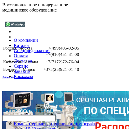
Восстановленное и подержанное
медицинское оборудование
О компании
Каталог
Россия, Москва
+7(499)405-02-95
Спецпредложения
+7(910)451-81-00
Оплата
Доставка
Казахстан, Астана
+7(7172)72-76-94
Сервис
Беларусь, Минск
+375(25)921-01-40
Заказать
Контакты
Заказать звонок
Поиск оборудования
Компьютерные рентгеновские томографы
16-32 срезовые