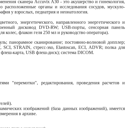
енения сканера Accuvix A30 - это акушерство и гинекология,
о расположенные органы и исследования сосудов, мускуло-
афия у взрослых, педиатрия и неонатология.
цветного, энергетического, направленного энергетического и
строенный дисковод DVD-RW; USB-порты, сенсорная панель
я колес, флакон геля 250 мл и руководство оператора).
дуль; панорамное сканирование; постоянно-волновой допплер;
CI, STRAIN, стресс-эхо, Elastoscan, ECI, ADVR; полка для
 флеш-карта, USB флеш-диск); система DICOM.
тями "перемотки", редактирования, проведения расчетов и
елей).
намических изображений (база данных изображений), имеется
мерения в архиве.