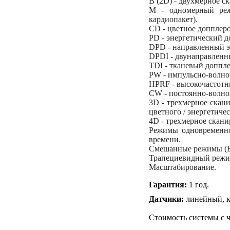
B (2D) - двухмерное с
M - одномерный реж
кардиопакет).
CD - цветное допплеро
PD - энергетический д
DPD - направленный э
DPDI - двунаправленн
TDI - тканевый доппле
PW - импульсно-волнов
HPRF - высокочастотн
CW - постоянно-волно
3D - трехмерное скан
цветного / энергетичес
4D - трехмерное скан
Режимы одновременно
времени.
Смешанные режимы (B
Трапециевидный режим
Масштабирование.
Гарантия:
1 год.
Датчики:
линейный, к
Стоимость системы с 