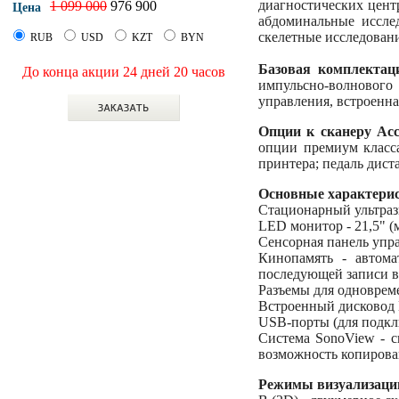
диагностических цент
1 099 000
976 900
Цена
абдоминальные иссле
скелетные исследовани
RUB
USD
KZT
BYN
Базовая комплектац
До конца акции 24 дней 20 часов
импульсно-волнового
управления, встроенна
Опции к сканеру Acc
опции премиум класса
принтера; педаль дис
Основные характерис
Стационарный ультразв
LED монитор - 21,5" (
Сенсорная панель управ
Кинопамять - автома
последующей записи в
Разъемы для одновреме
Встроенный дисково
USB-порты (для подкл
Система SonoView - с
возможность копирова
Режимы визуализаци