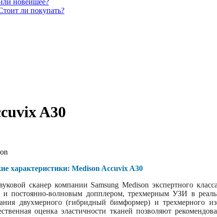
 или новейшее?
Стоит ли покупать?
cuvix A30
on
ие характеристики: Medison Accuvix A30
звуковой сканер компании Samsung Medison экспертного класс
- и постоянно-волновым допплером, трехмерным УЗИ в реал
ания двухмерного (гибридный бимформер) и трехмерного изо
ественная оценка эластичности тканей позволяют рекомендов