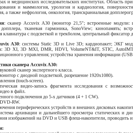
рах и медицинских исследовательских институтах. Область прим
дования и маммология, урология и кардиология, поверхностн
я, а также нефрология, онкология, транскраниальная допплерогр
ия
: сканер Accuvix A30 (монитор 21,5"; встроенные модули: 
 допплера, тканевая гармоника, SonoView; кинопамять; в
я клавиатура с подсветкой и трекболом, центральный фиксатор дл
uvix A30
: cистемы Static 3D и Live 3D; кардиопакет; ЭКГ мо
: 3D XI, 3D MXI, DMR, HDVI, VolumeNT&IT, STIC, AutoIMT, S
танционного управления; устройства хранения информации (USB
тики сканера Accuvix A30:
уковой сканер экспертного класса.
монитор с диодной подсветкой, разрешение 1920x1080).
ления (touch-screen).
тическая видео-запись фрагмента исследования с возможнос
идео в файл.
нного подключения до 5-х датчиков (4 + 1 CW).
д DVD-RW.
ючения периферических устройств и внешних дисковых накопит
истема архивации и дальнейшего просмотра статических и ди
ния изображений на DVD и USB флеш-накопители, проводить из
и: