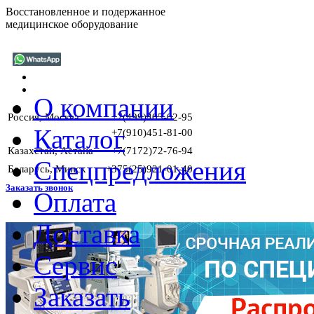
Восстановленное и подержанное
медицинское оборудование
О компании
Россия, Москва
+7(499)405-02-95
Каталог
+7(910)451-81-00
Казахстан, Астана
+7(7172)72-76-94
Спецпредложения
Беларусь, Минск
+375(25)921-01-40
Заказать звонок
Оплата
Доставка
Сервис
Заказать