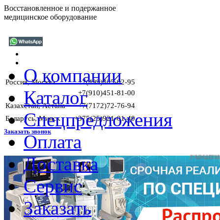
Восстановленное и подержанное
медицинское оборудование
О компании
Россия, Москва
+7(499)405-02-95
Каталог
+7(910)451-81-00
Казахстан, Астана
+7(7172)72-76-94
Спецпредложения
Беларусь, Минск
+375(25)921-01-40
Заказать звонок
Оплата
Доставка
ГАРАНТИИ Н
Сервис
Заказать