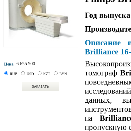
Год выпуска
Производите
Описание и
Brilliance 16
Высокопр
6 655 500
Цена
томограф
Bri
RUB
USD
KZT
BYN
повседневны
исследовани
данных, вы
инструменто
на
Brillian
пропускную 