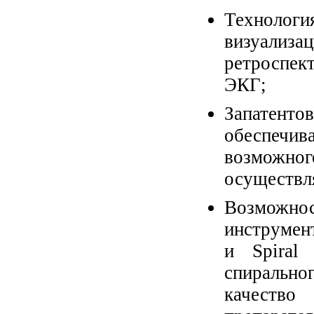
Технолог
визуализац
ретроспек
ЭКГ;
Запатен
обеспечив
возможно
осуществл
Возможно
инструмен
и Spiral 
спирально
качество