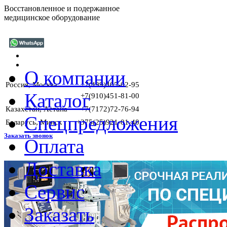
Восстановленное и подержанное
медицинское оборудование
О компании
Россия, Москва
+7(499)405-02-95
Каталог
+7(910)451-81-00
Казахстан, Астана
+7(7172)72-76-94
Спецпредложения
Беларусь, Минск
+375(25)921-01-40
Заказать звонок
Оплата
Доставка
ГАРАНТ
Сервис
Заказать