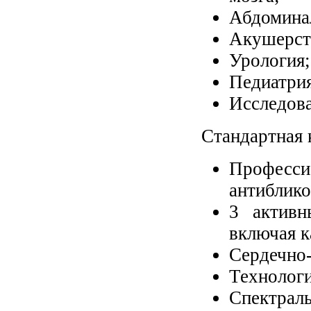
Абдомина
Акушерств
Урология;
Педиатрия
Исследова
Стандартная 
Професс
антиблик
3 активн
включая 
Сердечно-
Технологи
Спектраль