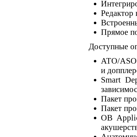
Интегрир
Редактор 
Встроенн
Прямое по
Доступные о
ATO/ASO 
и допплер
Smart Dep
зависимос
Пакет про
Пакет про
OB Appli
акушерств
Анатомич