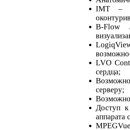
IMT – а
оконтурив
B-Flow 
визуализа
LogiqVie
возможно
LVO Contr
сердца;
Возможн
серверу;
Возможно
Доступ к
аппарата 
MPEGVue