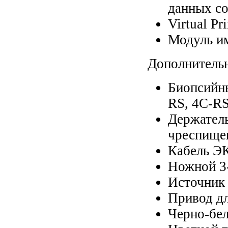
данных с
Virtual P
Модуль им
Дополнительн
Биопсийны
RS, 4С-RS
Держатель
чреспищев
Кабель ЭК
Ножной 3
Источник 
Привод дл
Черно-бе