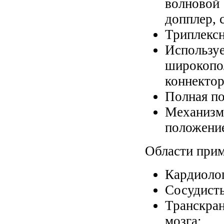
волновой
допплер, 
Триплексн
Использ
широкоп
коннектор
Полная по
Механиз
положение
Области прим
Кардиоло
Сосудисты
Транскра
мозга;