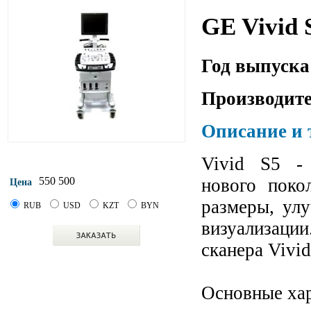
GE Vivid 
Год выпуска
Производите
Описание и 
Vivid S5 - 
нового поко
550 500
Цена
размеры, улу
RUB
USD
KZT
BYN
визуализаци
сканера Vivid
Основные хар