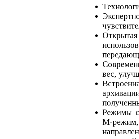
Технологи
Эксперт
чувствите
Открыта
использ
передающ
Современ
вес, улуч
Встроен
архивац
полученн
Режимы с
М-режим
направле