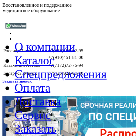
Восстановленное и подержанное
медицинское оборудование
О компании
Россия, Москва
+7(499)405-02-95
Каталог
+7(910)451-81-00
Казахстан, Астана
+7(7172)72-76-94
Спецпредложения
Беларусь, Минск
+375(25)921-01-40
Заказать звонок
Оплата
Доставка
ГАРАНТ
Сервис
Заказать