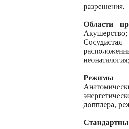
разрешения.
Области пр
Акушерство;
Сосудиста
расположен
неонаталогия
Режимы ск
Анатомичес
энергетичес
допплера, р
Стандартны