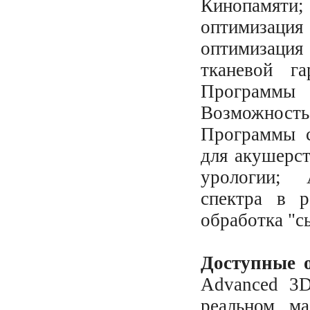
Кинопамяти
оптимизаци
оптимизаци
тканевой га
Программы 
Возможност
Программы с
для акушерст
урологии; 
спектра в р
обработка "с
Доступные 
Advanced 3D
реальном м