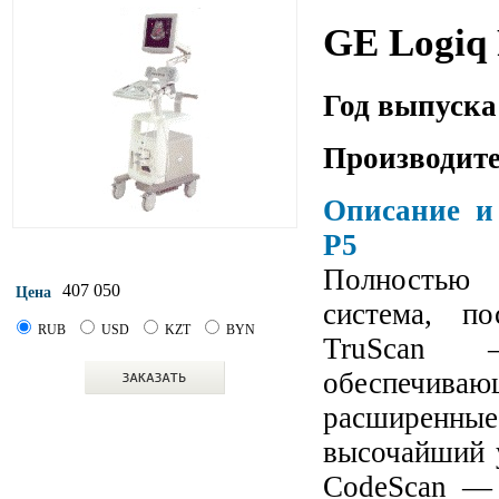
GE Logiq
Год выпуска
Производите
Описание и
P5
Полностью 
407 050
Цена
система, по
RUB
USD
KZT
BYN
TruScan 
обеспечивающ
расширенн
высочайший 
CodeScan — 