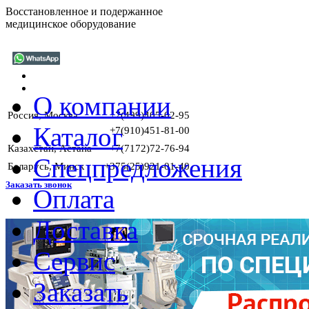
Восстановленное и подержанное
медицинское оборудование
О компании
Россия, Москва
+7(499)405-02-95
Каталог
+7(910)451-81-00
Казахстан, Астана
+7(7172)72-76-94
Спецпредложения
Беларусь, Минск
+375(25)921-01-40
Заказать звонок
Оплата
Доставка
ГАРА
Сервис
Заказать