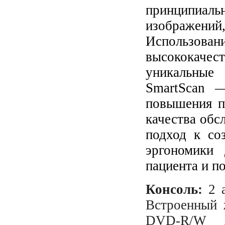
принципиа
изображений,
Использовани
высококаче
уникальные
SmartScan 
повышения п
качества обс
подход к со
эргономики 
пациента и по
Консоль:
2 а
Встроенный 
DVD-R/W д