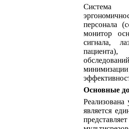
Система 
эргономичнос
персонала (
монитор ос
сигнала, л
пациента),
обследован
минимизации
эффективност
Основные до
Реализована 
является ед
представляе
мультисрезо