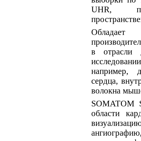
UHR, поз
пространстве
Обладае
производител
в отрасли 
исследовании
например, 
сердца, внут
волокна мыше
SOMATOM Se
области кар
визуализаци
ангиографию,