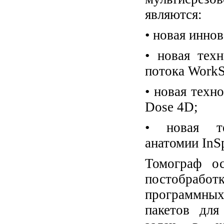
являются:
• новая инно
• новая тех
потока Work
• новая техн
Dose 4D;
• новая те
анатомии InS
Томограф о
постобрабо
программны
пакетов для