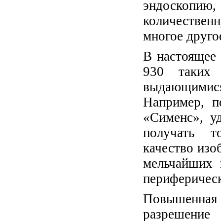
эндоскопию,
количестве
многое друго
В настоящее
930 таких 
выдающимися
Например, п
«Сименс», у
получать т
качество изо
мельчайших 
периферическ
Повышенная
разрешение