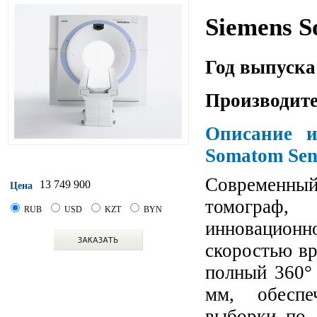
Siemens S
Год выпуска
Производите
Описание и
Somatom Sen
Современны
13 749 900
Цена
томограф,
RUB
USD
KZT
BYN
инновацион
скоростью вр
полный 360° 
мм, обеспе
выборки по 