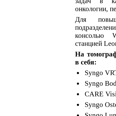
задач в ка
онкологии, пе
Для повыш
подразделен
консолью W
станцией Leo
На томогра
в себя:
Syngo VR
Syngo Bod
CARE Vis
Syngo Ost
Syngo Lu