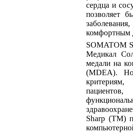
сердца и сос
позволяет б
заболевания,
комфортным д
SOMATOM Sen
Медикал Сол
медали на ко
(MDEA). Но
критериям,
пациенто
функциона
здравоохране
Sharp (TM) 
компьютерно