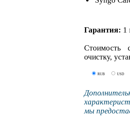
Syngo Cal
Гарантия:
1 
Стоимость 
очистку, уст
RUB
USD
Дополните
характерист
мы предостав