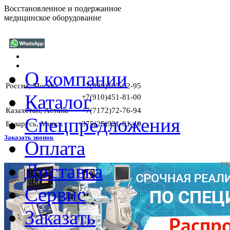
Восстановленное и подержанное
медицинское оборудование
О компании
Россия, Москва
+7(499)405-02-95
Каталог
+7(910)451-81-00
Казахстан, Астана
+7(7172)72-76-94
Спецпредложения
Беларусь, Минск
+375(25)921-01-40
Заказать звонок
Оплата
Доставка
ГАРАНТИИ
Сервис
Заказать