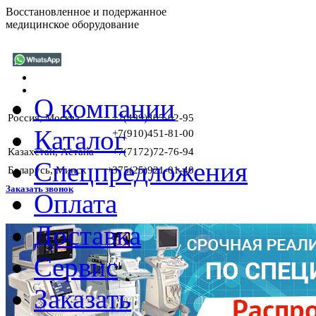
Восстановленное и подержанное
медицинское оборудование
О компании
Россия, Москва
+7(499)405-02-95
Каталог
+7(910)451-81-00
Казахстан, Астана
+7(7172)72-76-94
Спецпредложения
Беларусь, Минск
+375(25)921-01-40
Заказать звонок
Оплата
Доставка
ГАРАНТ
Сервис
Заказать