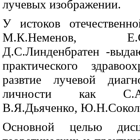
лучевых изображении.
У истоков отечественно
М.К.Неменов, Е.С
Д.С.Линденбратен -выда
практического здраво
развтие лучевой диаг
личности как С.А.Ре
В.Я.Дьяченко, Ю.Н.Соколо
Основной целью дисц